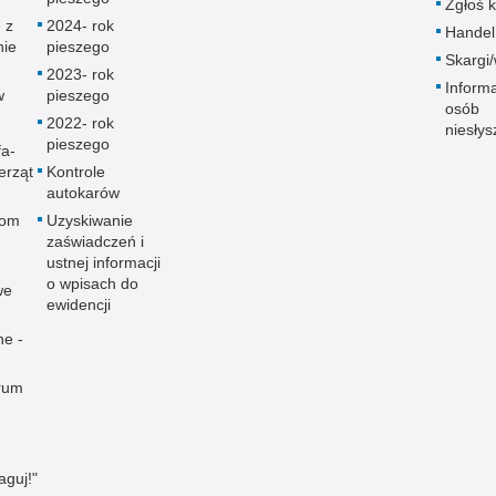
Zgłoś 
 z
2024- rok
Handel
nie
pieszego
Skargi/
2023- rok
Informa
w
pieszego
osób
2022- rok
niesły
pieszego
fa-
erząt
Kontrole
autokarów
rom
Uzyskiwanie
zaświadczeń i
ustnej informacji
o wpisach do
we
ewidencji
ne -
rum
aguj!"