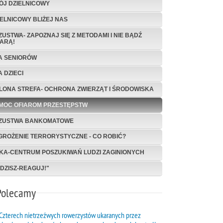
ÓJ DZIELNICOWY
IELNICOWY BLIŻEJ NAS
ZUSTWA- ZAPOZNAJ SIĘ Z METODAMI I NIE BĄDŹ
IARĄ!
A SENIORÓW
A DZIECI
ELONA STREFA- OCHRONA ZWIERZĄT I ŚRODOWISKA
MOC OFIAROM PRZESTĘPSTW
ZUSTWA BANKOMATOWE
GROŻENIE TERRORYSTYCZNE - CO ROBIĆ?
AKA-CENTRUM POSZUKIWAŃ LUDZI ZAGINIONYCH
IDZISZ-REAGUJ!"
Polecamy
Czterech nietrzeźwych rowerzystów ukaranych przez