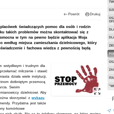
TW
DZ
Powrót
Drukuj
OS
OF
e placówek świadczących pomoc dla osób i rodzin
DL
dku takich problemów można skontaktować się z
 Pomocna w tym na pewno będzie aplikacja Moja
DL
 według miejsca zamieszkania dzielnicowego, który
ZI
oświadczenie i fachowa wiedza z pewnością będą
PO
OS
m wstydliwym i trudnym dla
ZA
przełamać milczenie i stawić
ta działa wiele instytucji,
IT
dzinom dotkniętym przemocą
"W
arcia. Swoim
mianowiccy dzielnicowi. Aby
można skorzystać z
wykazu
mendy. Przydatna jest także
fony komórkowe
ez nich służb. Nie są to telefony alarmowe, na które można