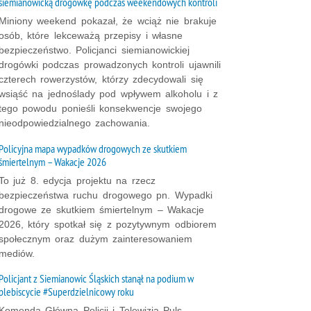
siemianowicką drogówkę podczas weekendowych kontroli
Miniony weekend pokazał, że wciąż nie brakuje
osób, które lekceważą przepisy i własne
bezpieczeństwo. Policjanci siemianowickiej
drogówki podczas prowadzonych kontroli ujawnili
czterech rowerzystów, którzy zdecydowali się
wsiąść na jednoślady pod wpływem alkoholu i z
tego powodu ponieśli konsekwencje swojego
nieodpowiedzialnego zachowania.
Policyjna mapa wypadków drogowych ze skutkiem
śmiertelnym – Wakacje 2026
To już 8. edycja projektu na rzecz
bezpieczeństwa ruchu drogowego pn. Wypadki
drogowe ze skutkiem śmiertelnym – Wakacje
2026, który spotkał się z pozytywnym odbiorem
społecznym oraz dużym zainteresowaniem
mediów.
Policjant z Siemianowic Śląskich stanął na podium w
plebiscycie #Superdzielnicowy roku
Komenda Główna Policji i Telewizja Puls