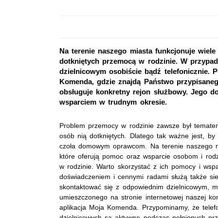
Na terenie naszego miasta funkcjonuje wiel
dotkniętych przemocą w rodzinie. W przypa
dzielnicowym osobiście bądź telefonicznie.
Komenda, gdzie znajdą Państwo przypisanego
obsługuje konkretny rejon służbowy. Jego d
wsparciem w trudnym okresie.
Problem przemocy w rodzinie zawsze był temate
osób nią dotkniętych. Dlatego tak ważne jest, by 
czoła domowym oprawcom. Na terenie naszego mias
które oferują pomoc oraz wsparcie osobom i ro
w rodzinie. Warto skorzystać z ich pomocy i wsp
doświadczeniem i cennymi radami służą także sie
skontaktować się z odpowiednim dzielnicowym, 
umieszczonego na stronie internetowej naszej ko
aplikacja Moja Komenda. Przypominamy, że tele
dzielnicowych są aktywne podczas pełnionych prz