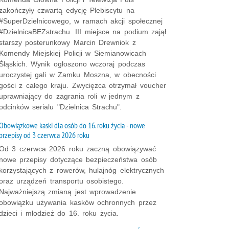
zakończyły czwartą edycję Plebiscytu na
#SuperDzielnicowego, w ramach akcji społecznej
#DzielnicaBEZstrachu. III miejsce na podium zajął
starszy posterunkowy Marcin Drewniok z
Komendy Miejskiej Policji w Siemianowicach
Śląskich. Wynik ogłoszono wczoraj podczas
uroczystej gali w Zamku Moszna, w obecności
gości z całego kraju. Zwycięzca otrzymał voucher
uprawniający do zagrania roli w jednym z
odcinków serialu "Dzielnica Strachu".
Obowiązkowe kaski dla osób do 16. roku życia - nowe
przepisy od 3 czerwca 2026 roku
Od 3 czerwca 2026 roku zaczną obowiązywać
nowe przepisy dotyczące bezpieczeństwa osób
korzystających z rowerów, hulajnóg elektrycznych
oraz urządzeń transportu osobistego.
Najważniejszą zmianą jest wprowadzenie
obowiązku używania kasków ochronnych przez
dzieci i młodzież do 16. roku życia.