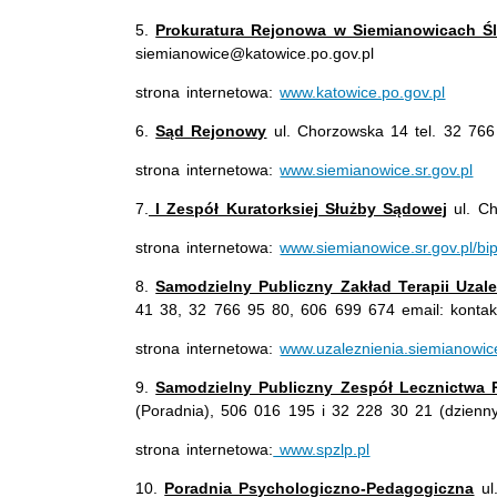
5.
Prokuratura Rejonowa w Siemianowicach Śl
siemianowice@katowice.po.gov.pl
strona internetowa:
www.katowice.po.gov.pl
6.
Sąd Rejonowy
ul. Chorzowska 14 tel. 32 76
strona internetowa:
www.siemianowice.sr.gov.pl
7.
I Zespół Kuratorksiej Służby Sądowej
ul. Ch
strona internetowa:
www.siemianowice.sr.gov.pl/bi
8.
Samodzielny Publiczny Zakład Terapii Uzale
41 38, 32 766 95 80, 606 699 674 email: kontak
strona internetowa:
www.uzaleznienia.siemianowic
9.
Samodzielny Publiczny Zespół Lecznictwa 
(Poradnia), 506 016 195 i 32 228 30 21 (dzienny 
strona internetowa:
www.spzlp.pl
10.
Poradnia Psychologiczno-Pedagogiczna
ul