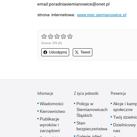
email:poradniasiemianowice@onet.pl
strona internetowa:
www.ppp.siemianowice.pl
Ocena: 0/5 (0)
Udostępnij
Tweet
Informacje
Z życia jednostki
Prewencja
Wiadomości
Policja w
Akcje i kam
Siemianowicach
społeczne
Kierownictwo
Śląskich
Twój dzieln
Publikacje
Stan
wyroków i
Dzielnicowy 
bezpieczeństwa
zarządzeń
nas
Galerie zdjęć