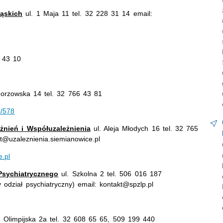
ąskich
ul. 1 Maja 11 tel. 32 228 31 14 email:
6 43 10
orzowska 14 tel. 32 766 43 81
p/578
żnień i Współuzależnienia
ul. Aleja Młodych 16 tel. 32 765
t@uzaleznienia.siemianowice.pl
e.pl
Psychiatrycznego
ul. Szkolna 2 tel. 506 016 187
odział psychiatryczny) email: kontakt@spzlp.pl
. Olimpijska 2a tel. 32 608 65 65, 509 199 440