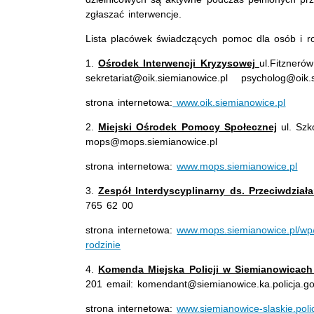
zgłaszać interwencje.
Lista placówek świadczących pomoc dla osób i ro
1.
Ośrodek Interwencji Kryzysowej
ul.Fitzneró
sekretariat@oik.siemianowice.pl psycholog@oik
strona internetowa:
www.oik.siemianowice.pl
2.
Miejski Ośrodek Pomocy Społecznej
ul. Szk
mops@mops.siemianowice.pl
strona internetowa:
www.mops.siemianowice.pl
3.
Zespół Interdyscyplinarny ds. Przeciwdzia
765 62 00
strona internetowa:
www.mops.siemianowice.pl/wp/
rodzinie
4.
Komenda Miejska Policji w Siemianowicach 
201 email: komendant@siemianowice.ka.policja.go
strona internetowa:
www.siemianowice-slaskie.polic