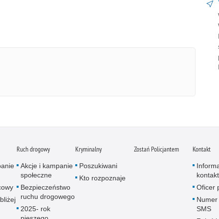
Ruch drogowy
Kryminalny
Zostań Policjantem
Kontakt
panie
Akcje i kampanie
Poszukiwani
Inform
społeczne
kontak
Kto rozpoznaje
icowy
Bezpieczeństwo
Oficer
ruchu drogowego
bliżej
Numer 
2025- rok
SMS
pieszego