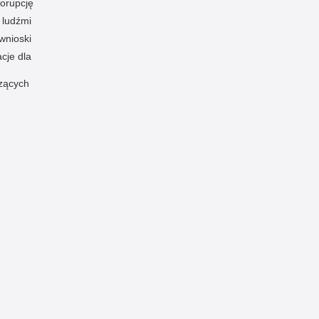
korupcję
 ludźmi
wnioski
cje dla
szących