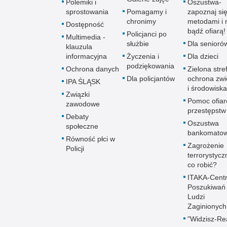
Polemiki i
Oszustwa-
sprostowania
Pomagamy i
zapoznaj się
chronimy
metodami i 
Dostępność
bądź ofiarą!
Policjanci po
Multimedia -
służbie
Dla senioró
klauzula
informacyjna
Życzenia i
Dla dzieci
podziękowania
Ochrona danych
Zielona stre
Dla policjantów
ochrona zwi
IPA ŚLĄSK
i środowiska
Związki
Pomoc ofia
zawodowe
przestępstw
Debaty
Oszustwa
społeczne
bankomato
Równość płci w
Zagrożenie
Policji
terrorystycz
co robić?
ITAKA-Cent
Poszukiwań
Ludzi
Zaginionych
"Widzisz-Re